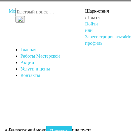
Меню
Шарк-стаил
/ Платья
Войти
или
Зарегистрироваться
Мо
профиль
Главная
Работы Мастерской
Акции
Услуги и цены
Контакты
В настоящий момент ваша корзина пуста.
Выбрано моделей:
0