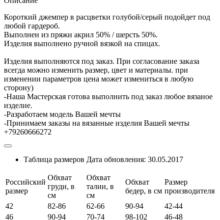
Описание
Короткий джемпер в расцветки голубой/серый подойдет под
любой гардероб.
Выполнен из пряжи акрил 50% / шерсть 50%.
Изделия выполнено ручной вязкой на спицах.
Изделия выполняются под заказ. При согласование заказа
всегда можно изменить размер, цвет и материалы. при
изменении параметров цена может измениться в любую
сторону)
-Наша Мастерская готова выполнить под заказ любое вязаное
изделие.
-Разработаем модель Вашей мечты
-Принимаем заказы на вязанные изделия Вашей мечты
+79260666272
Таблица размеров
Дата обновления:
30.05.2017
Обхват
Обхват
Российский
Обхват
Размер
груди, в
талии, в
размер
бедер, в см
производителя
см
см
42
82-86
62-66
90-94
42-44
46
90-94
70-74
98-102
46-48