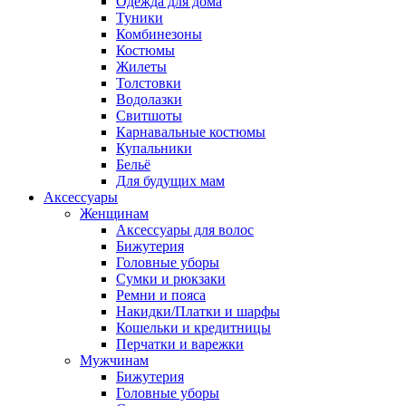
Одежда для дома
Туники
Комбинезоны
Костюмы
Жилеты
Толстовки
Водолазки
Свитшоты
Карнавальные костюмы
Купальники
Бельё
Для будущих мам
Аксессуары
Женщинам
Аксессуары для волос
Бижутерия
Головные уборы
Сумки и рюкзаки
Ремни и пояса
Накидки/Платки и шарфы
Кошельки и кредитницы
Перчатки и варежки
Мужчинам
Бижутерия
Головные уборы