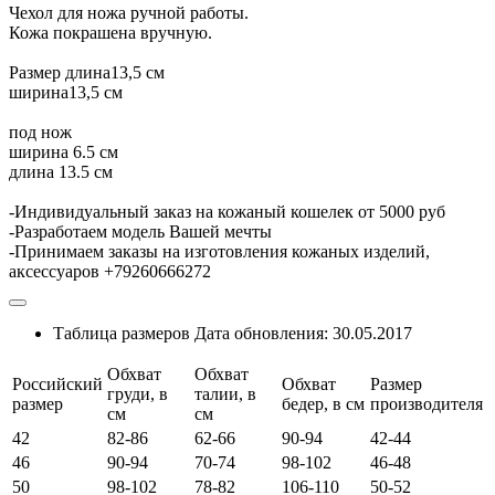
Чехол для ножа ручной работы.
Кожа покрашена вручную.
Размер длина13,5 см
ширина13,5 см
под нож
ширина 6.5 см
длина 13.5 см
-Индивидуальный заказ на кожаный кошелек от 5000 руб
-Разработаем модель Вашей мечты
-Принимаем заказы на изготовления кожаных изделий,
аксессуаров +79260666272
Таблица размеров
Дата обновления:
30.05.2017
Обхват
Обхват
Российский
Обхват
Размер
груди, в
талии, в
размер
бедер, в см
производителя
см
см
42
82-86
62-66
90-94
42-44
46
90-94
70-74
98-102
46-48
50
98-102
78-82
106-110
50-52