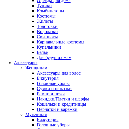
Одежда для дома
Туники
Комбинезоны
Костюмы
Жилеты
Толстовки
Водолазки
Свитшоты
Карнавальные костюмы
Купальники
Бельё
Для будущих мам
Аксессуары
Женщинам
Аксессуары для волос
Бижутерия
Головные уборы
Сумки и рюкзаки
Ремни и пояса
Накидки/Платки и шарфы
Кошельки и кредитницы
Перчатки и варежки
Мужчинам
Бижутерия
Головные уборы