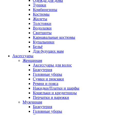
Одежда для дома
Туники
Комбинезоны
Костюмы
Жилеты
Толстовки
Водолазки
Свитшоты
Карнавальные костюмы
Купальники
Бельё
Для будущих мам
Аксессуары
Женщинам
Аксессуары для волос
Бижутерия
Головные уборы
Сумки и рюкзаки
Ремни и пояса
Накидки/Платки и шарфы
Кошельки и кредитницы
Перчатки и варежки
Мужчинам
Бижутерия
Головные уборы