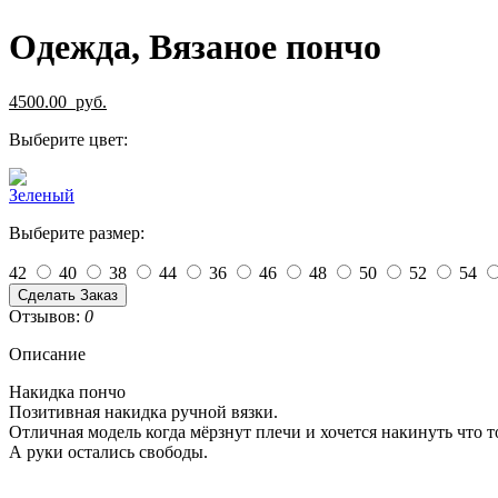
Одежда, Вязаное пончо
4500.00
руб.
Выберите цвет:
Выберите размер:
42
40
38
44
36
46
48
50
52
54
Сделать Заказ
Отзывов:
0
Описание
Накидка пончо
Позитивная накидка ручной вязки.
Отличная модель когда мёрзнут плечи и хочется накинуть что т
А руки остались свободы.