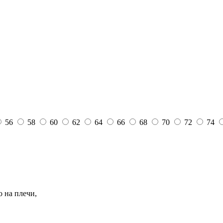
56
58
60
62
64
66
68
70
72
74
о на плечи,