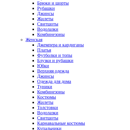
Брюки и шорты
Рубашки
Джинсы
Жилеты
Свитшоты
Водолазки
Комбинезоны
Женская
Джемпера и кардиганы
Платья
Футболки и топы
Блузки и рубашки
Юбки
Верхняя одежда
Джинсы
Одежда для дома
Туники
Комбинезоны
Костюмы
Жилеты
Толстовки
Водолазки
Свитшоты
Карнавальные костюмы
Купальники