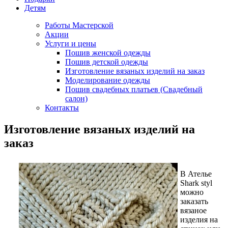
Детям
Работы Мастерской
Акции
Услуги и цены
Пошив женской одежды
Пошив детской одежды
Изготовление вязаных изделий на заказ
Моделирование одежды
Пошив свадебных платьев (Свадебный
салон)
Контакты
Изготовление вязаных изделий на
заказ
В Ателье
Shark
styl
можно
заказать
вязаное
изделия на