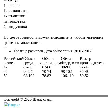
из ситца
1 - чепчик
1- распашонка
1- штанишки
из трикотажа
2- подгузника
По договоренности можем исполнить в любом материале,
цвете и комплектации.
Таблица размеров
Дата обновления:
30.05.2017
Российский
Обхват
Обхват
Обхват
Размер
размер
груди, в см
талии, в см
бедер, в см
производителя
42
82-86
62-66
90-94
42-44
46
90-94
70-74
98-102
46-48
50
98-102
78-82
106-110
50-52
Copyright ©
2026
Шарк-стаил