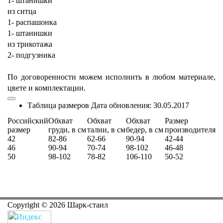
1- штанишки
из ситца
1- распашонка
1- штанишки
из трикотажа
2- подгузника
По договоренности можем исполнить в любом материале,
цвете и комплектации.
Таблица размеров
Дата обновления:
30.05.2017
Российский
Обхват
Обхват
Обхват
Размер
размер
груди, в см
талии, в см
бедер, в см
производителя
42
82-86
62-66
90-94
42-44
46
90-94
70-74
98-102
46-48
50
98-102
78-82
106-110
50-52
Copyright ©
2026
Шарк-стаил