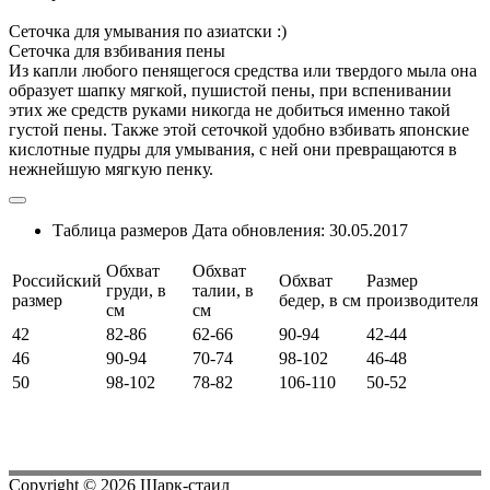
Сеточка для умывания по азиатски :)
Сеточка для взбивания пены
Из капли любого пенящегося средства или твердого мыла она
образует шапку мягкой, пушистой пены, при вспенивании
этих же средств руками никогда не добиться именно такой
густой пены. Также этой сеточкой удобно взбивать японские
кислотные пудры для умывания, с ней они превращаются в
нежнейшую мягкую пенку.
Таблица размеров
Дата обновления:
30.05.2017
Обхват
Обхват
Российский
Обхват
Размер
груди, в
талии, в
размер
бедер, в см
производителя
см
см
42
82-86
62-66
90-94
42-44
46
90-94
70-74
98-102
46-48
50
98-102
78-82
106-110
50-52
Copyright ©
2026
Шарк-стаил