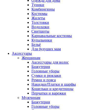
Одежда для дома
Туники
Комбинезоны
Костюмы
Жилеты
Толстовки
Водолазки
Свитшоты
Карнавальные костюмы
Купальники
Бельё
Для будущих мам
Аксессуары
Женщинам
Аксессуары для волос
Бижутерия
Головные уборы
Сумки и рюкзаки
Ремни и пояса
Накидки/Платки и шарфы
Кошельки и кредитницы
Перчатки и варежки
Мужчинам
Бижутерия
Головные уборы