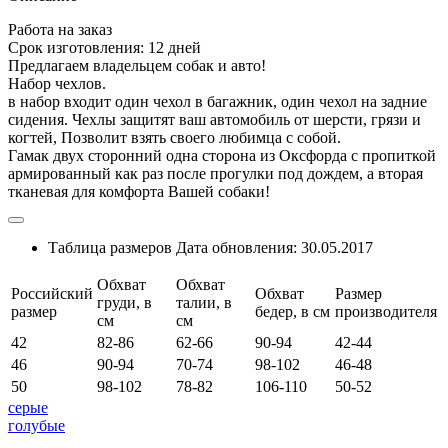
Работа на заказ
Срок изготовления: 12 дней
Предлагаем владельцем собак и авто!
Набор чехлов.
в набор входит один чехол в багажник, один чехол на задние
сидения. Чехлы защитят ваш автомобиль от шерсти, грязи и
когтей, Позволит взять своего любимца с собой.
Гамак двух сторонний одна сторона из Оксфорда с пропиткой
армированный как раз после прогулки под дождем, а вторая
тканевая для комфорта Вашей собаки!
Таблица размеров
Дата обновления:
30.05.2017
Обхват
Обхват
Российский
Обхват
Размер
груди, в
талии, в
размер
бедер, в см
производителя
см
см
42
82-86
62-66
90-94
42-44
46
90-94
70-74
98-102
46-48
50
98-102
78-82
106-110
50-52
серые
голубые