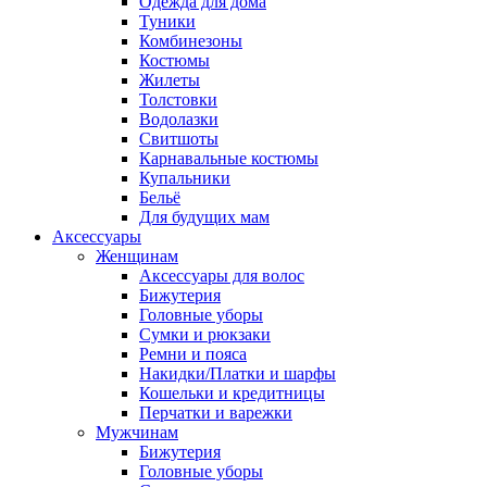
Одежда для дома
Туники
Комбинезоны
Костюмы
Жилеты
Толстовки
Водолазки
Свитшоты
Карнавальные костюмы
Купальники
Бельё
Для будущих мам
Аксессуары
Женщинам
Аксессуары для волос
Бижутерия
Головные уборы
Сумки и рюкзаки
Ремни и пояса
Накидки/Платки и шарфы
Кошельки и кредитницы
Перчатки и варежки
Мужчинам
Бижутерия
Головные уборы