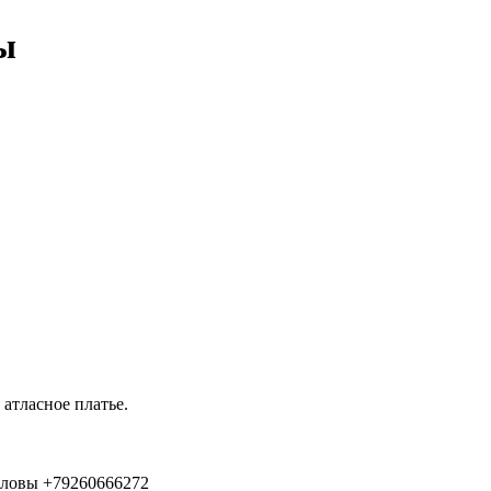
ы
атласное платье.
головы +79260666272