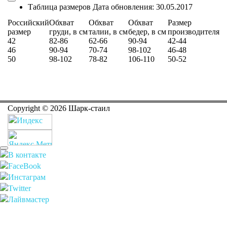
Таблица размеров
Дата обновления:
30.05.2017
Российский
Обхват
Обхват
Обхват
Размер
размер
груди, в см
талии, в см
бедер, в см
производителя
42
82-86
62-66
90-94
42-44
46
90-94
70-74
98-102
46-48
50
98-102
78-82
106-110
50-52
Copyright ©
2026
Шарк-стаил