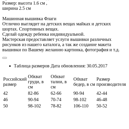
Размер: высота 1.6 см ,
ширина 2.5 см
Машинная вышивка Флаги
Отлично выглядит на детских вещах майках и детских
шортах. Спортивных вещах.
Сделай одежду ребенка индивидуальной.
Мастерская предоставляет услуги вышивки различных
рисунков из нашего каталога, а так же создание макета
вышивки по Вашему желанию картинка, фотография и т.д.
Таблица размеров
Дата обновления:
30.05.2017
Обхват
Обхват
Российский
Обхват
Размер
груди, в
талии, в
размер
бедер, в см
производителя
см
см
42
82-86
62-66
90-94
42-44
46
90-94
70-74
98-102
46-48
50
98-102
78-82
106-110
50-52