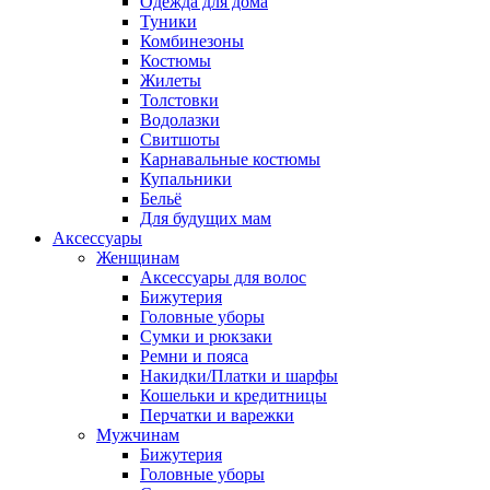
Одежда для дома
Туники
Комбинезоны
Костюмы
Жилеты
Толстовки
Водолазки
Свитшоты
Карнавальные костюмы
Купальники
Бельё
Для будущих мам
Аксессуары
Женщинам
Аксессуары для волос
Бижутерия
Головные уборы
Сумки и рюкзаки
Ремни и пояса
Накидки/Платки и шарфы
Кошельки и кредитницы
Перчатки и варежки
Мужчинам
Бижутерия
Головные уборы