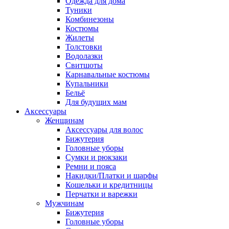
Одежда для дома
Туники
Комбинезоны
Костюмы
Жилеты
Толстовки
Водолазки
Свитшоты
Карнавальные костюмы
Купальники
Бельё
Для будущих мам
Аксессуары
Женщинам
Аксессуары для волос
Бижутерия
Головные уборы
Сумки и рюкзаки
Ремни и пояса
Накидки/Платки и шарфы
Кошельки и кредитницы
Перчатки и варежки
Мужчинам
Бижутерия
Головные уборы