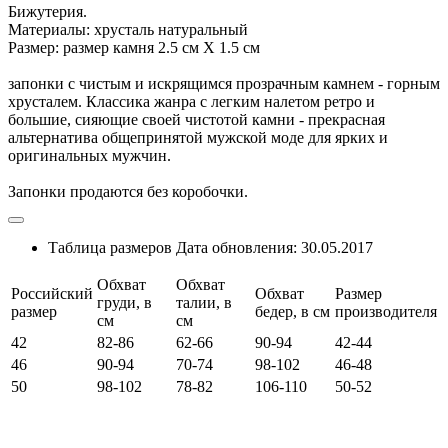
Бижутерия.
Материалы: хрусталь натуральный
Размер: размер камня 2.5 см Х 1.5 см
запонки с чистым и искрящимся прозрачным камнем - горным
хрусталем. Классика жанра с легким налетом ретро и
большие, сияющие своей чистотой камни - прекрасная
альтернатива общепринятой мужской моде для ярких и
оригинальных мужчин.
Запонки продаются без коробочки.
Таблица размеров
Дата обновления:
30.05.2017
Обхват
Обхват
Российский
Обхват
Размер
груди, в
талии, в
размер
бедер, в см
производителя
см
см
42
82-86
62-66
90-94
42-44
46
90-94
70-74
98-102
46-48
50
98-102
78-82
106-110
50-52