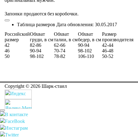
оригинальных мужчин.
Запонки продаются без коробочки.
Таблица размеров
Дата обновления:
30.05.2017
Российский
Обхват
Обхват
Обхват
Размер
размер
груди, в см
талии, в см
бедер, в см
производителя
42
82-86
62-66
90-94
42-44
46
90-94
70-74
98-102
46-48
50
98-102
78-82
106-110
50-52
Copyright ©
2026
Шарк-стаил